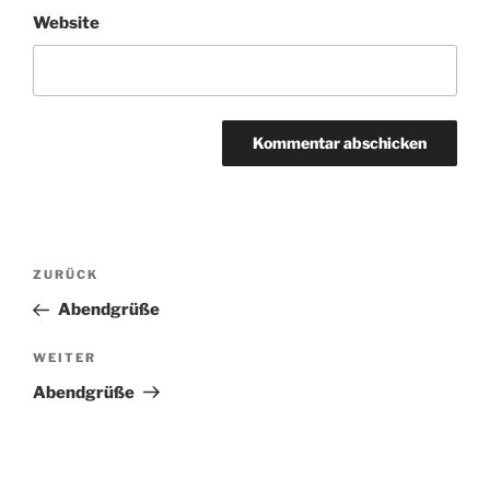
Website
Beitragsnavigation
Vorheriger
ZURÜCK
Beitrag
Abendgrüße
Nächster
WEITER
Beitrag
Abendgrüße