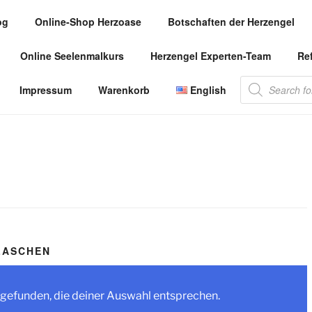
og
Online-Shop Herzoase
Botschaften der Herzengel
.COM
Online Seelenmalkurs
Herzengel Experten-Team
Re
 die Herzengel Malerin
Products
Impressum
Warenkorb
English
search
LASCHEN
gefunden, die deiner Auswahl entsprechen.