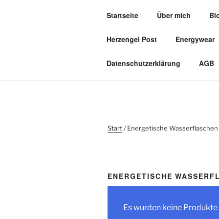
Zum
Startseite
Über mich
Bl
Inhalt
HERZOASE
springen
Herzengel Post
Energywear
Heil&Energie Magie by Carmen,
Datenschutzerklärung
AGB
Start
/ Energetische Wasserflaschen
ENERGETISCHE WASSERF
Es wurden keine Produkte 