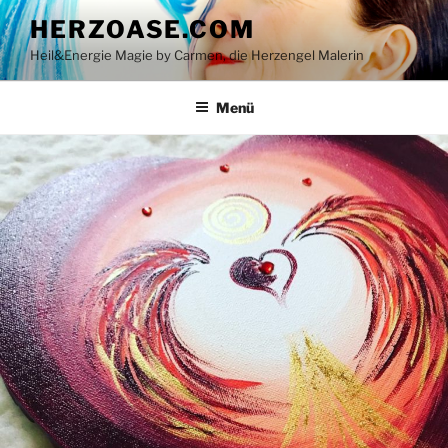
Zum
HERZOASE.COM
Inhalt
Heil&Energie Magie by Carmen, die Herzengel Malerin
springen
Menü