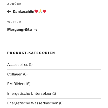
Beitragsnavigation
Vorheriger
ZURÜCK
Beitrag
Dankeschön
Nächster
WEITER
Beitrag
Morgengrüße
PRODUKT-KATEGORIEN
Accessoires
(1)
Collagen
(0)
EM Bilder
(18)
Energetische Untersetzer
(1)
Energetische Wasserflaschen
(0)