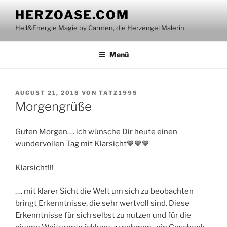
Zum
HERZOASE.COM
Inhalt
Heil&Energie Magie by Carmen, die Herzengel Malerin
springen
Menü
VERÖFFENTLICHT
AUGUST 21, 2018
VON
TATZ1995
AM
Morgengrüße
Guten Morgen…. ich wünsche Dir heute einen
wundervollen Tag mit Klarsicht💙💙💙
Klarsicht!!!
…. mit klarer Sicht die Welt um sich zu beobachten
bringt Erkenntnisse, die sehr wertvoll sind. Diese
Erkenntnisse für sich selbst zu nutzen und für die