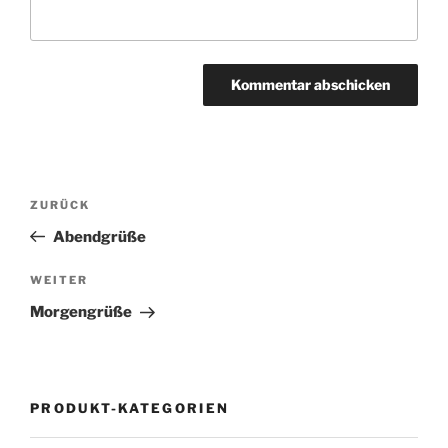
Beitragsnavigation
Vorheriger
ZURÜCK
Beitrag
Abendgrüße
Nächster
WEITER
Beitrag
Morgengrüße
PRODUKT-KATEGORIEN