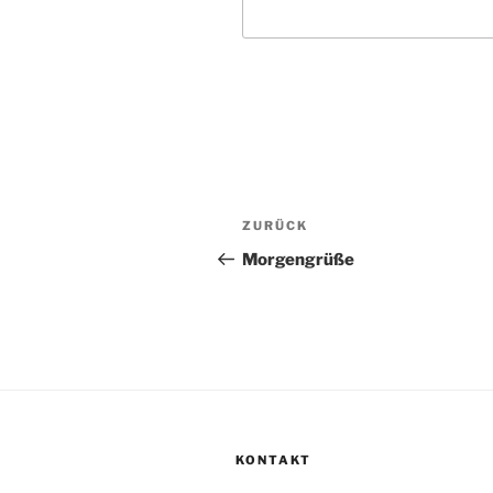
Beitragsnavigation
Vorheriger
ZURÜCK
Beitrag
Morgengrüße
KONTAKT