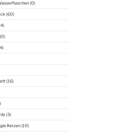
Wasserflaschen
(0)
uck
(60)
14)
(0)
(4)
ett
(16)
)
)
rds
(3)
gie Kerzen
(10)