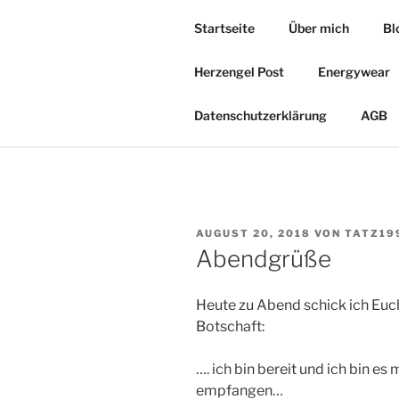
Zum
Startseite
Über mich
Bl
Inhalt
HERZOASE
springen
Herzengel Post
Energywear
Heil&Energie Magie by Carmen,
Datenschutzerklärung
AGB
VERÖFFENTLICHT
AUGUST 20, 2018
VON
TATZ19
AM
Abendgrüße
Heute zu Abend schick ich Euc
Botschaft:
…. ich bin bereit und ich bin es 
empfangen…