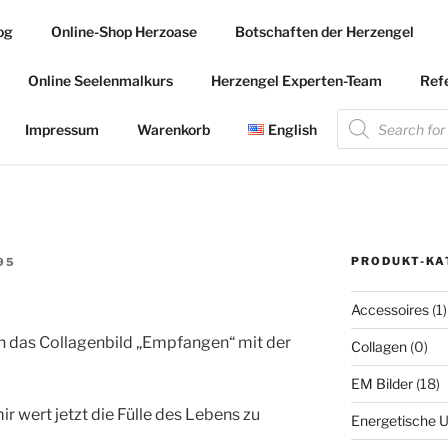
og
Online-Shop Herzoase
Botschaften der Herzengel
.COM
Online Seelenmalkurs
Herzengel Experten-Team
Ref
 die Herzengel Malerin
Products
search
Impressum
Warenkorb
English
PRODUKT-KA
95
Accessoires
(1)
h das Collagenbild „Empfangen“ mit der
Collagen
(0)
EM Bilder
(18)
mir wert jetzt die Fülle des Lebens zu
Energetische U