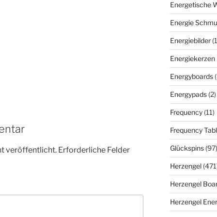
Energetische 
Energie Schm
Energiebilder
(
Energiekerzen
Energyboards
Energypads
(2)
Frequency
(11)
entar
Frequency Tabl
Glückspins
(97
 veröffentlicht.
Erforderliche Felder
Herzengel
(471
Herzengel Boa
Herzengel Ener