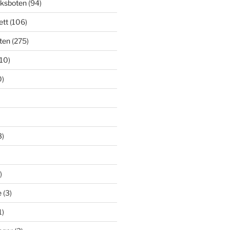
cksboten
(94)
ett
(106)
ten
(275)
(10)
0)
3)
)
e
(3)
1)