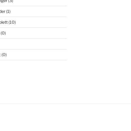
nger
(3)
der
(1)
lett
(10)
(0)
t
(0)