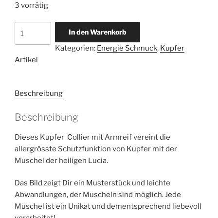
3 vorrätig
Kupfer
In den Warenkorb
Collier
Kategorien:
Energie Schmuck
,
Kupfer
mit
Artikel
Armreif
orange
Menge
Beschreibung
Beschreibung
Dieses Kupfer Collier mit Armreif vereint die
allergrösste Schutzfunktion von Kupfer mit der
Muschel der heiligen Lucia.
Das Bild zeigt Dir ein Musterstück und leichte
Abwandlungen, der Muscheln sind möglich. Jede
Muschel ist ein Unikat und dementsprechend liebevoll