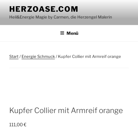
Zum
HERZOASE.COM
Inhalt
Heil&Energie Magie by Carmen, die Herzengel Malerin
springen
Menü
Start
/
Energie Schmuck
/ Kupfer Collier mit Armreif orange
Kupfer Collier mit Armreif orange
111,00
€