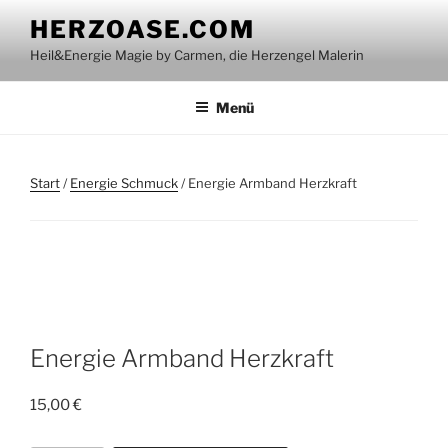
Zum
HERZOASE.COM
Inhalt
Heil&Energie Magie by Carmen, die Herzengel Malerin
springen
Menü
Start
/
Energie Schmuck
/ Energie Armband Herzkraft
Energie Armband Herzkraft
15,00
€