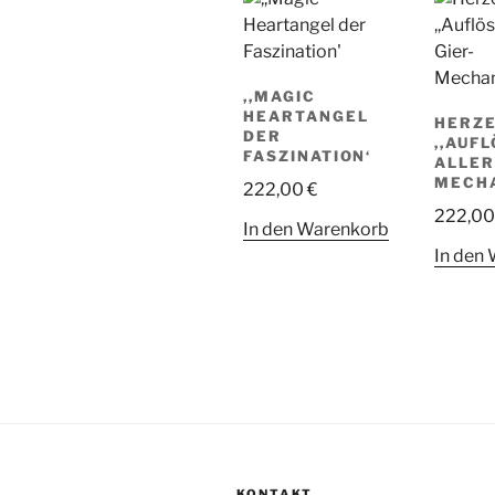
,,MAGIC
HEARTANGEL
HERZ
DER
,,AUF
FASZINATION‘
ALLER
MECH
222,00
€
222,0
In den Warenkorb
In den
KONTAKT