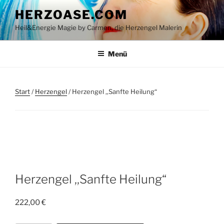
Zum
HERZOASE.COM
Inhalt
Heil&Energie Magie by Carmen, die Herzengel Malerin
springen
Menü
Start
/
Herzengel
/ Herzengel ,,Sanfte Heilung“
Herzengel ,,Sanfte Heilung“
222,00
€