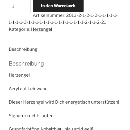
Herzengel
In den Warenkorb
Göttliche
Artikelnummer:
2013-2-1-2-1-2-1-1-1-1-1-
Wahrheit
1-1-1-1-3-1-1-1-1-1-1-1-1-1-1-1-1-1-1-1-2-1-1-2-21
Menge
Kategorie:
Herzengel
Beschreibung
Beschreibung
Herzengel
Acryl auf Leinwand
Dieser Herzengel wird Dich energetisch unterstützen!
Signatur rechts unten
Grundfarbtöne: kobaltblau, blau,gold,weiß