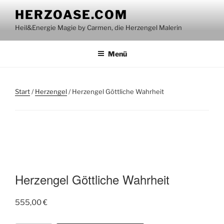
Zum
HERZOASE.COM
Inhalt
Heil&Energie Magie by Carmen, die Herzengel Malerin
springen
Menü
Start
/
Herzengel
/ Herzengel Göttliche Wahrheit
Herzengel Göttliche Wahrheit
555,00
€