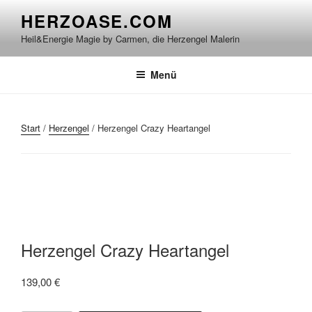
Zum
HERZOASE.COM
Inhalt
Heil&Energie Magie by Carmen, die Herzengel Malerin
springen
Menü
Start
/
Herzengel
/ Herzengel Crazy Heartangel
Herzengel Crazy Heartangel
139,00
€