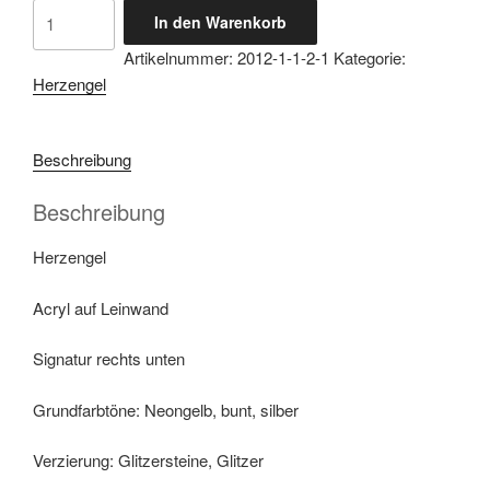
Herzengel
In den Warenkorb
Crazy
Artikelnummer:
2012-1-1-2-1
Kategorie:
Heartangel
Herzengel
Menge
Beschreibung
Beschreibung
Herzengel
Acryl auf Leinwand
Signatur rechts unten
Grundfarbtöne: Neongelb, bunt, silber
Verzierung: Glitzersteine, Glitzer