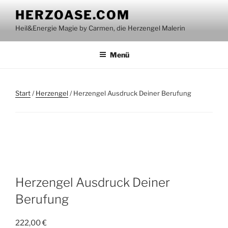
Zum
HERZOASE.COM
Inhalt
Heil&Energie Magie by Carmen, die Herzengel Malerin
springen
Menü
Start
/
Herzengel
/ Herzengel Ausdruck Deiner Berufung
Herzengel Ausdruck Deiner
Berufung
222,00
€