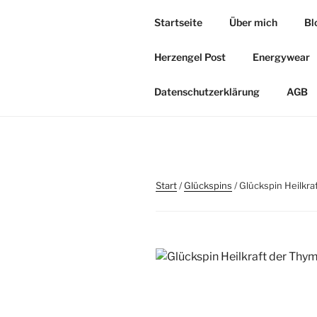
Zum
Startseite
Über mich
Bl
Inhalt
HERZOASE
springen
Herzengel Post
Energywear
Heil&Energie Magie by Carmen,
Datenschutzerklärung
AGB
Start
/
Glückspins
/ Glückspin Heilkr