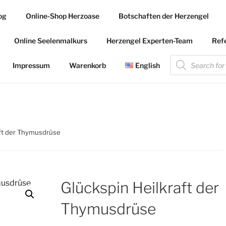
og
Online-Shop Herzoase
Botschaften der Herzengel
.COM
Online Seelenmalkurs
Herzengel Experten-Team
Ref
 die Herzengel Malerin
Products
search
Impressum
Warenkorb
English
aft der Thymusdrüse
Glückspin Heilkraft der
Thymusdrüse