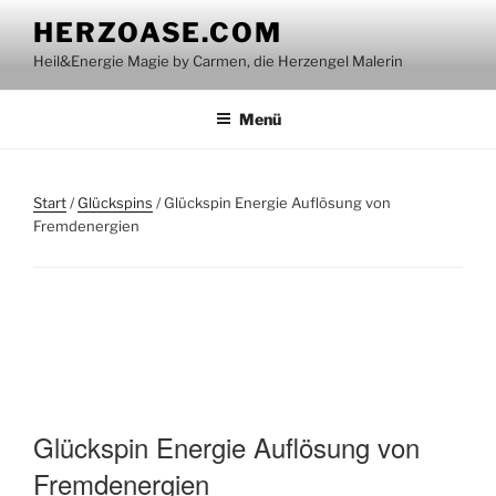
Zum
HERZOASE.COM
Inhalt
Heil&Energie Magie by Carmen, die Herzengel Malerin
springen
Menü
Start
/
Glückspins
/ Glückspin Energie Auflösung von
Fremdenergien
Glückspin Energie Auflösung von
Fremdenergien