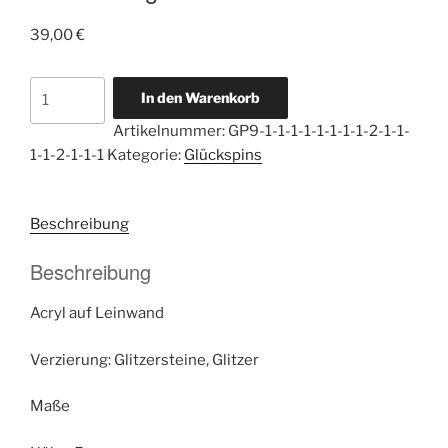
39,00
€
Glückspin
In den Warenkorb
Energie
Artikelnummer:
GP9-1-1-1-1-1-1-1-1-2-1-1-
Auflösung
1-1-2-1-1-1
Kategorie:
Glückspins
von
Fremdenergien
Menge
Beschreibung
Beschreibung
Acryl auf Leinwand
Verzierung: Glitzersteine, Glitzer
Maße