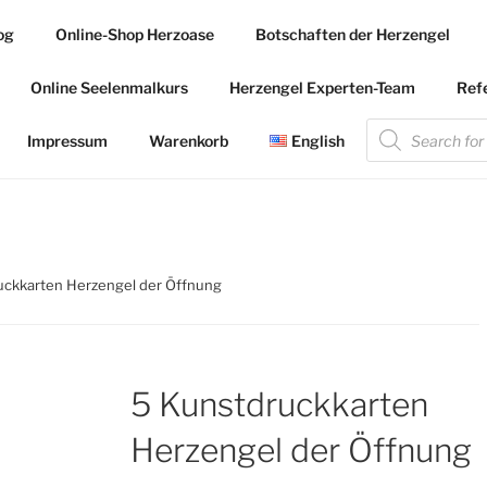
og
Online-Shop Herzoase
Botschaften der Herzengel
.COM
Online Seelenmalkurs
Herzengel Experten-Team
Ref
 die Herzengel Malerin
Products
search
Impressum
Warenkorb
English
uckkarten Herzengel der Öffnung
5 Kunstdruckkarten
Herzengel der Öffnung