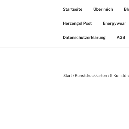
Zum
Startseite
Über mich
Bl
Inhalt
HERZOASE
springen
Herzengel Post
Energywear
Heil&Energie Magie by Carmen,
Datenschutzerklärung
AGB
Start
/
Kunstdruckkarten
/ 5 Kunstdr