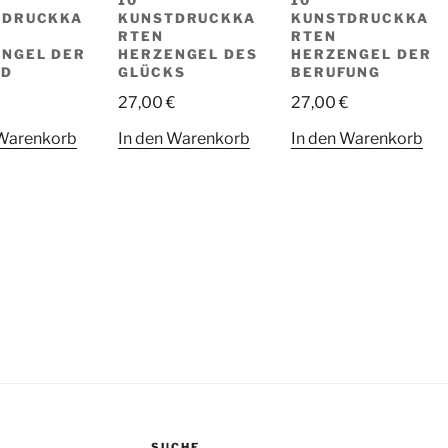
10
10
TDRUCKKA
KUNSTDRUCKKA
KUNSTDRUCKKA
RTEN
RTEN
NGEL DER
HERZENGEL DES
HERZENGEL DER
LD
GLÜCKS
BERUFUNG
27,00
€
27,00
€
 Warenkorb
In den Warenkorb
In den Warenkorb
SUCHE