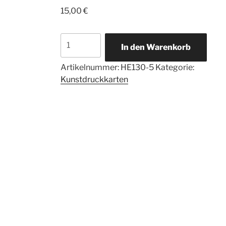
15,00
€
5
In den Warenkorb
Kunstdruckkarten
Herzengel
Artikelnummer:
HE130-5
Kategorie:
der
Kunstdruckkarten
Öffnung
Menge