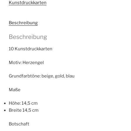
Kunstdruckkarten
des
persönlichen
Erfolges
Beschreibung
Menge
Beschreibung
10 Kunstdruckkarten
Motiv: Herzengel
Grundfarbtöne: beige, gold, blau
Maße
Höhe: 14,5 cm
Breite 14,5 cm
Botschaft