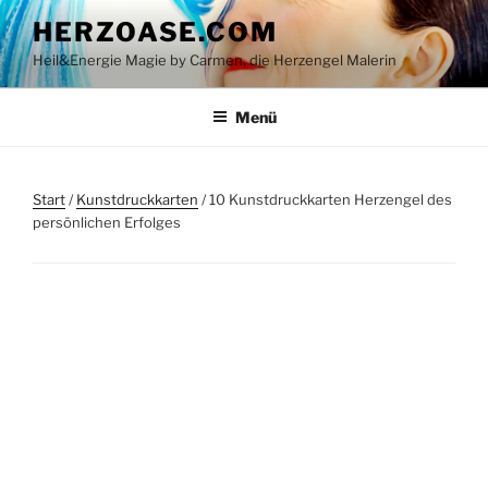
Zum
HERZOASE.COM
Inhalt
Heil&Energie Magie by Carmen, die Herzengel Malerin
springen
Menü
Start
/
Kunstdruckkarten
/ 10 Kunstdruckkarten Herzengel des
persönlichen Erfolges