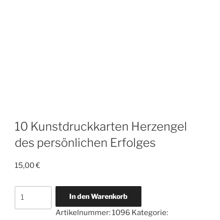
10 Kunstdruckkarten Herzengel
des persönlichen Erfolges
15,00
€
10
In den Warenkorb
Kunstdruckkarten
Artikelnummer:
1096
Kategorie:
Herzengel