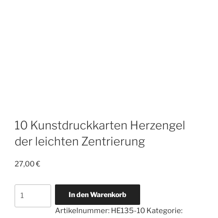
10 Kunstdruckkarten Herzengel
der leichten Zentrierung
27,00
€
10
In den Warenkorb
Kunstdruckkarten
Artikelnummer:
HE135-10
Kategorie:
Herzengel