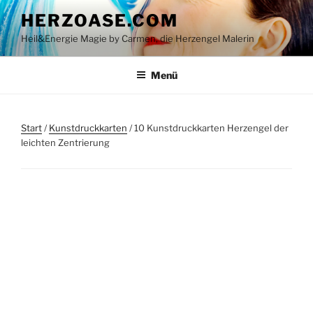
Zum
HERZOASE.COM
Inhalt
Heil&Energie Magie by Carmen, die Herzengel Malerin
springen
Menü
Start
/
Kunstdruckkarten
/ 10 Kunstdruckkarten Herzengel der
leichten Zentrierung