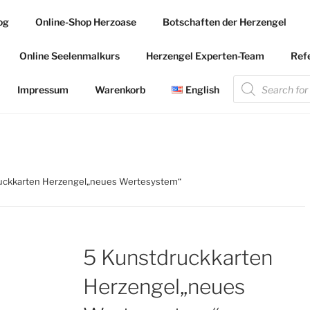
og
Online-Shop Herzoase
Botschaften der Herzengel
.COM
Online Seelenmalkurs
Herzengel Experten-Team
Ref
 die Herzengel Malerin
Products
search
Impressum
Warenkorb
English
uckkarten Herzengel„neues Wertesystem“
5 Kunstdruckkarten
Herzengel„neues