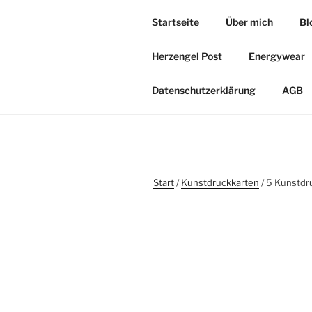
Zum
Startseite
Über mich
Bl
Inhalt
HERZOASE
springen
Herzengel Post
Energywear
Heil&Energie Magie by Carmen,
Datenschutzerklärung
AGB
Start
/
Kunstdruckkarten
/ 5 Kunstdr