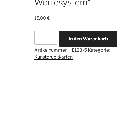
Wertesystem“
15,00
€
5
In den Warenkorb
Kunstdruckkarten
Herzengel„neues
Artikelnummer:
HE123-5
Kategorie:
Wertesystem“
Kunstdruckkarten
Menge