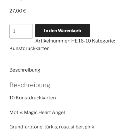
27,00
€
10
In den Warenkorb
Kunstdruckkarten
Artikelnummer:
HE 16-10
Kategorie:
Magic
Kunstdruckkarten
Heart
Angel
des
Beschreibung
inneren
Kindes
Beschreibung
Menge
10 Kunstdruckkarten
Motiv: Magic Heart Angel
Grundfarbtöne: türkis, rosa, silber, pink