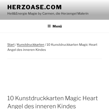
Zum
HERZOASE.COM
Inhalt
Heil&Energie Magie by Carmen, die Herzengel Malerin
springen
Menü
Start
/
Kunstdruckkarten
/ 10 Kunstdruckkarten Magic Heart
Angel des inneren Kindes
10 Kunstdruckkarten Magic Heart
Angel des inneren Kindes