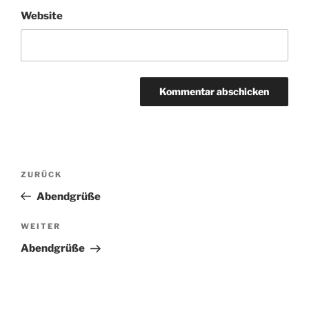
Website
Beitragsnavigation
Vorheriger
ZURÜCK
Beitrag
Abendgrüße
Nächster
WEITER
Beitrag
Abendgrüße