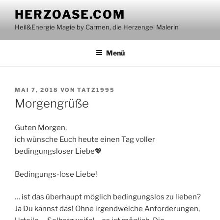
Zum
HERZOASE.COM
Inhalt
Heil&Energie Magie by Carmen, die Herzengel Malerin
springen
Menü
VERÖFFENTLICHT
MAI 7, 2018
VON
TATZ1995
AM
Morgengrüße
Guten Morgen,
ich wünsche Euch heute einen Tag voller
bedingungsloser Liebe💖
Bedingungs-lose Liebe!
… ist das überhaupt möglich bedingungslos zu lieben?
Ja Du kannst das! Ohne irgendwelche Anforderungen,