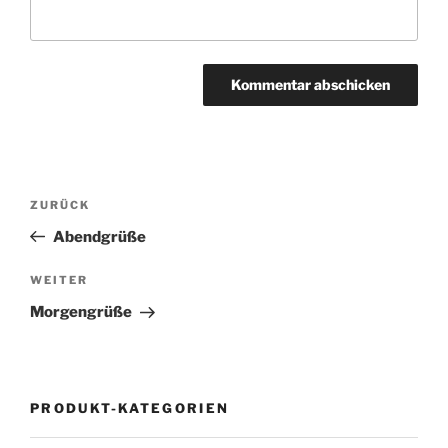
Beitragsnavigation
Vorheriger
ZURÜCK
Beitrag
Abendgrüße
Nächster
WEITER
Beitrag
Morgengrüße
PRODUKT-KATEGORIEN