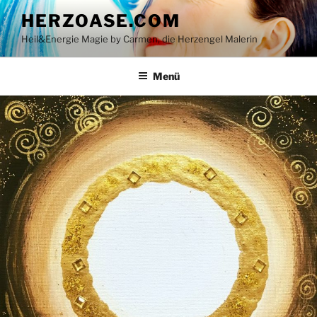
Zum
HERZOASE.COM
Inhalt
Heil&Energie Magie by Carmen, die Herzengel Malerin
springen
Menü