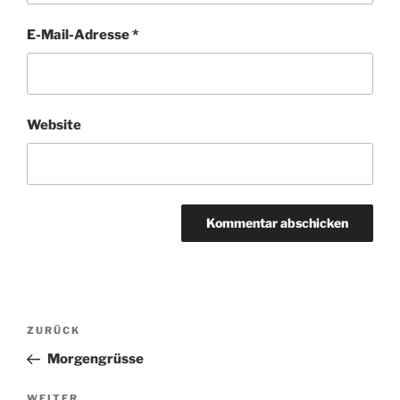
E-Mail-Adresse
*
Website
Beitragsnavigation
Vorheriger
ZURÜCK
Beitrag
Morgengrüsse
Nächster
WEITER