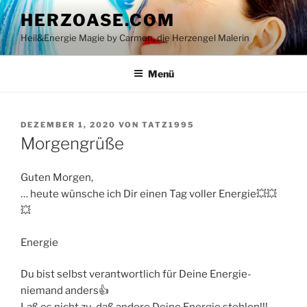
Zum
HERZOASE.COM
Inhalt
Heil&Energie Magie by Carmen, die Herzengel Malerin
springen
Menü
VERÖFFENTLICHT
DEZEMBER 1, 2020
VON
TATZ1995
AM
Morgengrüße
Guten Morgen,
… heute wünsche ich Dir einen Tag voller Energie💥💥
💥
Energie
Du bist selbst verantwortlich für Deine Energie-
niemand anders👍