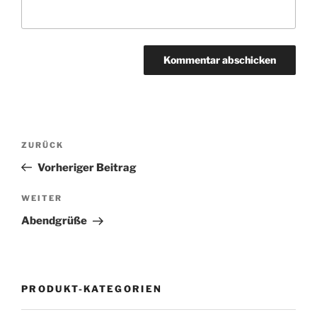
Beitragsnavigation
Vorheriger
ZURÜCK
Beitrag
Vorheriger Beitrag
Nächster
WEITER
Beitrag
Abendgrüße
PRODUKT-KATEGORIEN