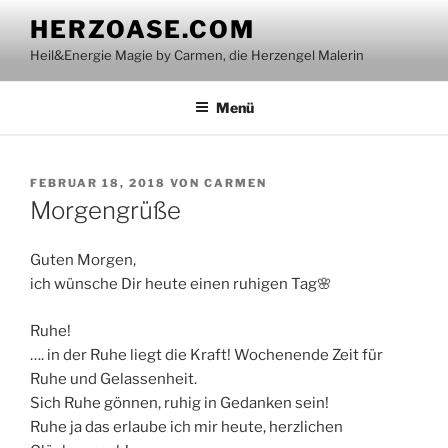
Zum
HERZOASE.COM
Inhalt
Heil&Energie Magie by Carmen, die Herzengel Malerin
springen
Menü
VERÖFFENTLICHT
FEBRUAR 18, 2018
VON
CARMEN
AM
Morgengrüße
Guten Morgen,
ich wünsche Dir heute einen ruhigen Tag🌸
Ruhe!
…. in der Ruhe liegt die Kraft! Wochenende Zeit für
Ruhe und Gelassenheit.
Sich Ruhe gönnen, ruhig in Gedanken sein!
Ruhe ja das erlaube ich mir heute, herzlichen