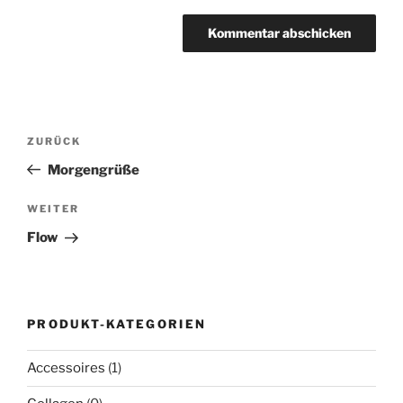
Beitragsnavigation
Vorheriger
ZURÜCK
Beitrag
Morgengrüße
Nächster
WEITER
Beitrag
Flow
PRODUKT-KATEGORIEN
Accessoires
(1)