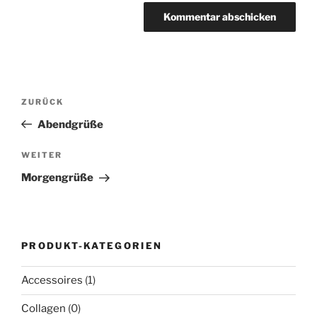
Beitragsnavigation
Vorheriger
ZURÜCK
Beitrag
Abendgrüße
Nächster
WEITER
Beitrag
Morgengrüße
PRODUKT-KATEGORIEN
Accessoires
(1)
Collagen
(0)