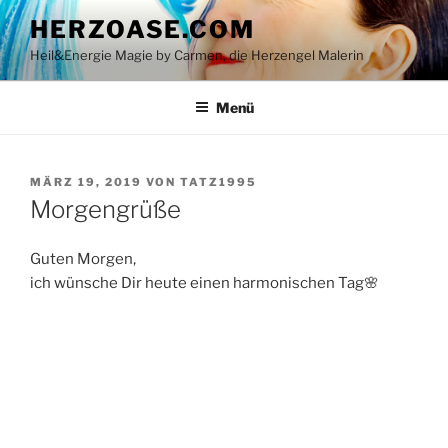
Zum
HERZOASE.COM
Inhalt
Heil&Energie Magie by Carmen, die Herzengel Malerin
springen
Menü
VERÖFFENTLICHT
MÄRZ 19, 2019
VON
TATZ1995
AM
Morgengrüße
Guten Morgen,
ich wünsche Dir heute einen harmonischen Tag🌸