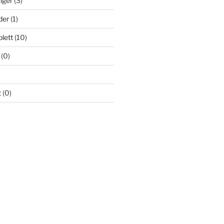
nger
(3)
der
(1)
lett
(10)
(0)
t
(0)