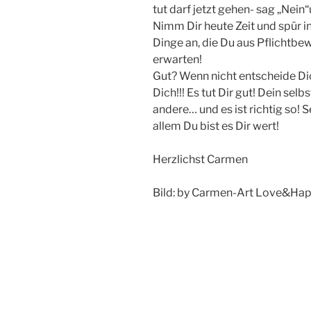
tut darf jetzt gehen- sag „Nein
Nimm Dir heute Zeit und spür in 
Dinge an, die Du aus Pflichtbew
erwarten!
Gut? Wenn nicht entscheide Dic
Dich!!! Es tut Dir gut! Dein selb
andere… und es ist richtig so! 
allem Du bist es Dir wert!
Herzlichst Carmen
Bild: by Carmen-Art Love&Hap