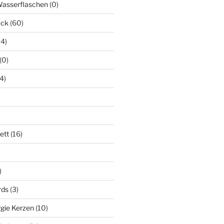
Wasserflaschen
(0)
uck
(60)
14)
(0)
(4)
ett
(16)
)
)
rds
(3)
gie Kerzen
(10)