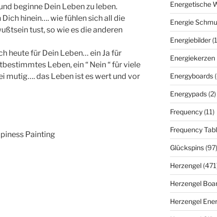
Energetische 
“und beginne Dein Leben zu leben.
Dich hinein…. wie fühlen sich all die
Energie Schm
ußtsein tust, so wie es die anderen
Energiebilder
(
h heute für Dein Leben… ein Ja für
Energiekerzen
stbestimmtes Leben, ein “ Nein “ für viele
Energyboards
Sei mutig…. das Leben ist es wert und vor
Energypads
(2)
Frequency
(11)
Frequency Tabl
piness Painting
Glückspins
(97
Herzengel
(471
Herzengel Boa
Herzengel Ener