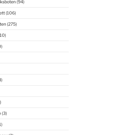
cksboten
(94)
ett
(106)
ten
(275)
(10)
0)
3)
)
e
(3)
1)