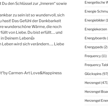
Energetische 
 Du den Schlüssel zur „Inneren“ sowie
Energie Schm
nkbar zu sein ist so wundervoll, sich
Energiebilder
(
 hast! Das Gefühl der Dankbarkeit
lbare wunderschöne Wärme, die noch
Energiekerzen
üllt von Liebe. Du bist erfüllt…. und
Energyboards
h in Deinem Leben👍
n Leben wird sich verändern….. Liebe
Energypads
(2)
Frequency
(11)
Frequency Tabl
keit“by Carmen-Art Love&Happiness
Glückspins
(97
Herzengel
(471
Herzengel Boa
Herzengel Ener