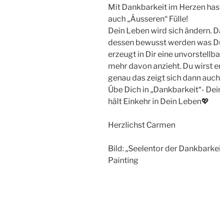
Mit Dankbarkeit im Herzen hast
auch „Äusseren“ Fülle!
Dein Leben wird sich ändern. Da
dessen bewusst werden was Du
erzeugt in Dir eine unvorstel
mehr davon anzieht. Du wirst erf
genau das zeigt sich dann auc
Übe Dich in „Dankbarkeit“- Dei
hält Einkehr in Dein Leben💖
Herzlichst Carmen
Bild: „Seelentor der Dankbar
Painting