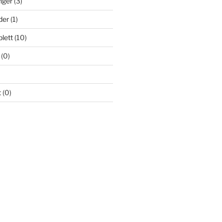
nger
(3)
der
(1)
lett
(10)
(0)
t
(0)