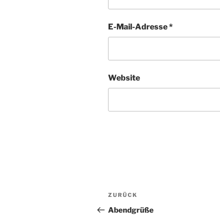
E-Mail-Adresse
*
Website
Beitragsnavigation
Vorheriger
ZURÜCK
Beitrag
Abendgrüße