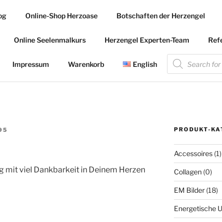
og
Online-Shop Herzoase
Botschaften der Herzengel
.COM
Online Seelenmalkurs
Herzengel Experten-Team
Ref
 die Herzengel Malerin
Products
search
Impressum
Warenkorb
English
PRODUKT-KA
95
Accessoires
(1)
g mit viel Dankbarkeit in Deinem Herzen
Collagen
(0)
EM Bilder
(18)
Energetische U