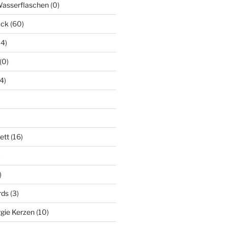
Wasserflaschen
(0)
uck
(60)
14)
(0)
(4)
ett
(16)
)
)
rds
(3)
gie Kerzen
(10)