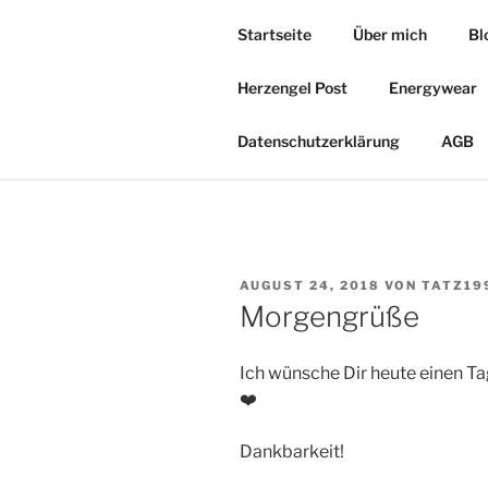
Zum
Startseite
Über mich
Bl
Inhalt
HERZOASE
springen
Herzengel Post
Energywear
Heil&Energie Magie by Carmen,
Datenschutzerklärung
AGB
VERÖFFENTLICHT
AUGUST 24, 2018
VON
TATZ19
AM
Morgengrüße
Ich wünsche Dir heute einen Ta
❤️
Dankbarkeit!