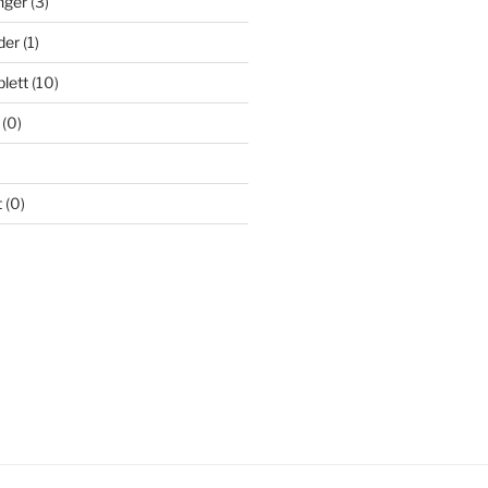
nger
(3)
der
(1)
lett
(10)
(0)
t
(0)