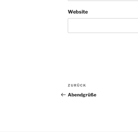
Website
Beitragsnavigation
Vorheriger
ZURÜCK
Beitrag
Abendgrüße