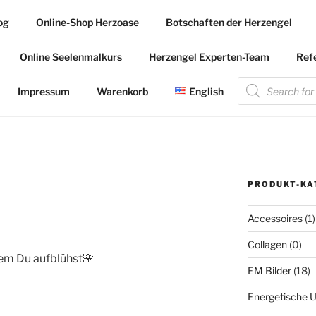
og
Online-Shop Herzoase
Botschaften der Herzengel
.COM
Online Seelenmalkurs
Herzengel Experten-Team
Ref
 die Herzengel Malerin
Products
search
Impressum
Warenkorb
English
PRODUKT-KA
Accessoires
(1)
Collagen
(0)
dem Du aufblühst🌺
EM Bilder
(18)
Energetische U