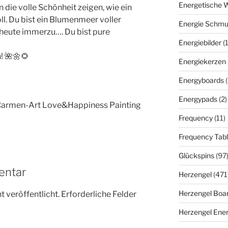
Energetische 
 die volle Schönheit zeigen, wie ein
l. Du bist ein Blumenmeer voller
Energie Schm
 heute immerzu…. Du bist pure
Energiebilder
(
! 🌺🌼🌻
Energiekerzen
Energyboards
Energypads
(2)
 Carmen-Art Love&Happiness Painting
Frequency
(11)
Frequency Tabl
Glückspins
(97
entar
Herzengel
(471
Herzengel Boa
 veröffentlicht.
Erforderliche Felder
Herzengel Ener