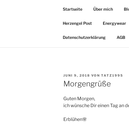
Zum
Startseite
Über mich
Bl
Inhalt
HERZOASE
springen
Herzengel Post
Energywear
Heil&Energie Magie by Carmen,
Datenschutzerklärung
AGB
VERÖFFENTLICHT
JUNI 9, 2018
VON
TATZ1995
AM
Morgengrüße
Guten Morgen,
ich wünsche Dir einen Tag an 
Erblühen🌸