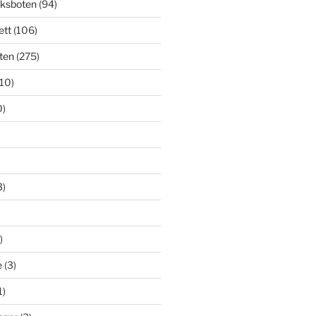
cksboten
(94)
ett
(106)
ten
(275)
(10)
0)
3)
)
e
(3)
1)