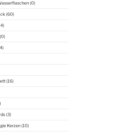
Wasserflaschen
(0)
uck
(60)
14)
(0)
(4)
ett
(16)
)
)
rds
(3)
gie Kerzen
(10)