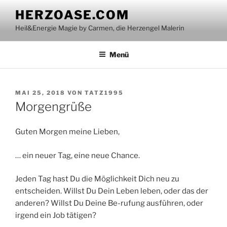
Zum
HERZOASE.COM
Inhalt
Heil&Energie Magie by Carmen, die Herzengel Malerin
springen
Menü
VERÖFFENTLICHT
MAI 25, 2018
VON
TATZ1995
AM
Morgengrüße
Guten Morgen meine Lieben,
… ein neuer Tag, eine neue Chance.
Jeden Tag hast Du die Möglichkeit Dich neu zu
entscheiden. Willst Du Dein Leben leben, oder das der
anderen? Willst Du Deine Be-rufung ausführen, oder
irgend ein Job tätigen?