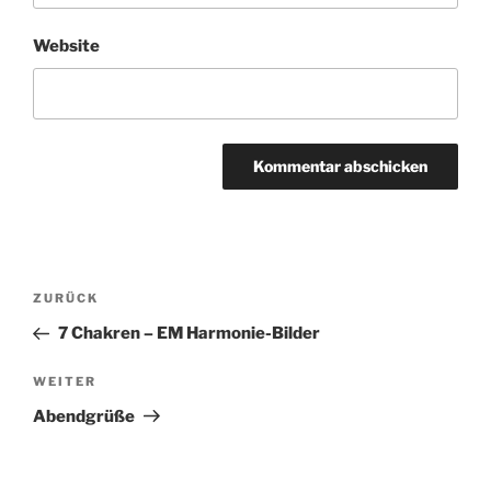
Website
Beitragsnavigation
Vorheriger
ZURÜCK
Beitrag
7 Chakren – EM Harmonie-Bilder
Nächster
WEITER
Beitrag
Abendgrüße