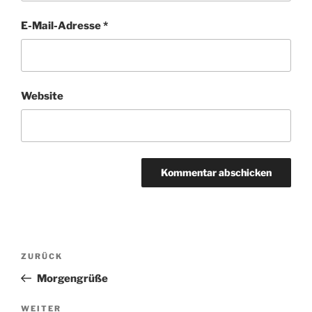
E-Mail-Adresse
*
Website
Beitragsnavigation
Vorheriger
ZURÜCK
Beitrag
Morgengrüße
Nächster
WEITER