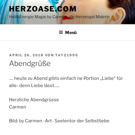
Zum
HERZOASE.COM
Inhalt
Heil&Energie Magie by Carmen, die Herzengel Malerin
springen
Menü
VERÖFFENTLICHT
APRIL 26, 2018
VON
TATZ1995
AM
Abendgrüße
…. heute zu Abend gibts einfach ne Portion „Liebe“ für
alle- denn Liebe lässt…..
Herzliche Abendgrüsse
Carmen
Bild: by Carmen -Art- Seelentor der Selbstliebe