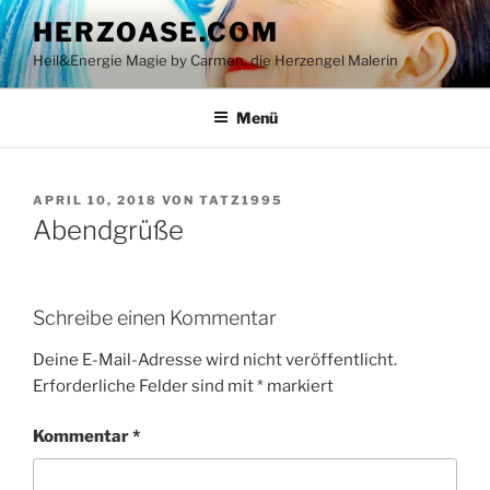
Zum
HERZOASE.COM
Inhalt
Heil&Energie Magie by Carmen, die Herzengel Malerin
springen
Menü
VERÖFFENTLICHT
APRIL 10, 2018
VON
TATZ1995
AM
Abendgrüße
Schreibe einen Kommentar
Deine E-Mail-Adresse wird nicht veröffentlicht.
Erforderliche Felder sind mit
*
markiert
Kommentar
*