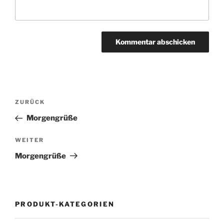
Beitragsnavigation
Vorheriger
ZURÜCK
Beitrag
Morgengrüße
Nächster
WEITER
Beitrag
Morgengrüße
PRODUKT-KATEGORIEN