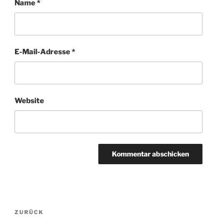
Name
*
E-Mail-Adresse
*
Website
Beitragsnavigation
Vorheriger
ZURÜCK