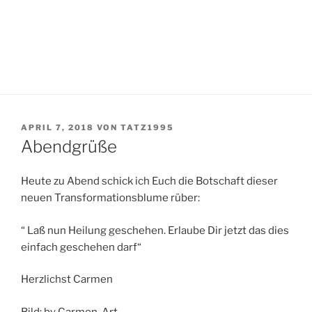
VERÖFFENTLICHT
APRIL 7, 2018
VON
TATZ1995
AM
Abendgrüße
Heute zu Abend schick ich Euch die Botschaft dieser
neuen Transformationsblume rüber:
“ Laß nun Heilung geschehen. Erlaube Dir jetzt das dies
einfach geschehen darf“
Herzlichst Carmen
Bild: by Carmen-Art