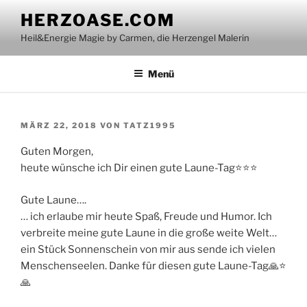
Zum
HERZOASE.COM
Inhalt
Heil&Energie Magie by Carmen, die Herzengel Malerin
springen
Menü
VERÖFFENTLICHT
MÄRZ 22, 2018
VON
TATZ1995
AM
Guten Morgen,
heute wünsche ich Dir einen gute Laune-Tag⭐⭐⭐
Gute Laune….
… ich erlaube mir heute Spaß, Freude und Humor. Ich
verbreite meine gute Laune in die große weite Welt…
ein Stück Sonnenschein von mir aus sende ich vielen
Menschenseelen. Danke für diesen gute Laune-Tag🙏⭐
🙏