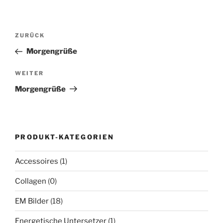
Beitragsnavigation
Vorheriger
ZURÜCK
Beitrag
Morgengrüße
Nächster
WEITER
Beitrag
Morgengrüße
PRODUKT-KATEGORIEN
Accessoires
(1)
Collagen
(0)
EM Bilder
(18)
Energetische Untersetzer
(1)