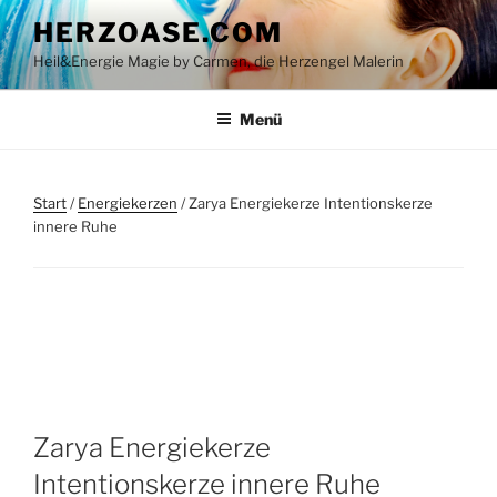
Zum
HERZOASE.COM
Inhalt
Heil&Energie Magie by Carmen, die Herzengel Malerin
springen
Menü
Start
/
Energiekerzen
/ Zarya Energiekerze Intentionskerze
innere Ruhe
Zarya Energiekerze
Intentionskerze innere Ruhe