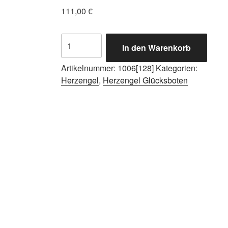
111,00
€
Herzengel
In den Warenkorb
Glücksbote
Harmonie
Artikelnummer:
1006[128]
Kategorien:
Menge
Herzengel
,
Herzengel Glücksboten