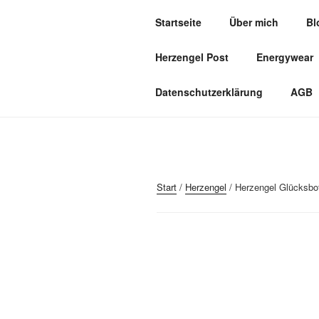
Zum
Startseite
Über mich
Bl
Inhalt
HERZOASE
springen
Herzengel Post
Energywear
Heil&Energie Magie by Carmen,
Datenschutzerklärung
AGB
Start
/
Herzengel
/ Herzengel Glücksbo