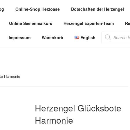
og
Online-Shop Herzoase
Botschaften der Herzengel
.COM
Online Seelenmalkurs
Herzengel Experten-Team
Re
 die Herzengel Malerin
Products
Impressum
Warenkorb
English
search
te Harmonie
Herzengel Glücksbote
Harmonie