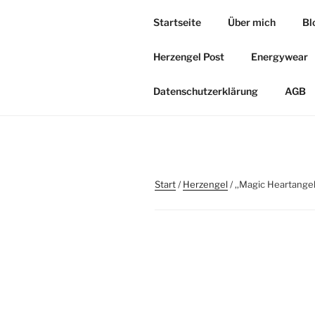
Zum
Startseite
Über mich
Bl
Inhalt
HERZOASE
springen
Herzengel Post
Energywear
Heil&Energie Magie by Carmen,
Datenschutzerklärung
AGB
Start
/
Herzengel
/ ,,Magic Heartange