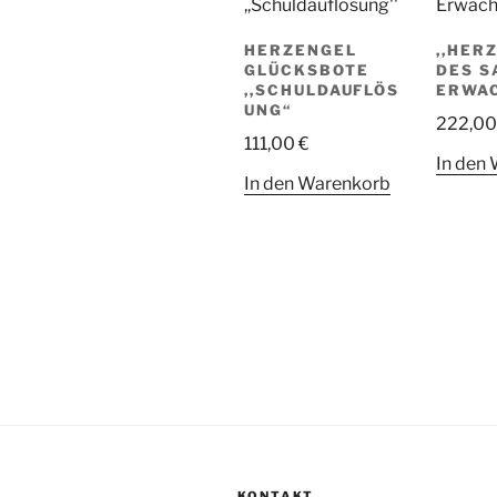
HERZENGEL
,,HER
GLÜCKSBOTE
DES S
,,SCHULDAUFLÖS
ERWA
UNG“
222,0
111,00
€
In den
In den Warenkorb
KONTAKT