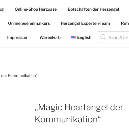
og
Online-Shop Herzoase
Botschaften der Herzengel
.COM
Online Seelenmalkurs
Herzengel Experten-Team
Ref
 die Herzengel Malerin
Products
search
Impressum
Warenkorb
English
l der Kommunikation“
,,Magic Heartangel der
Kommunikation“