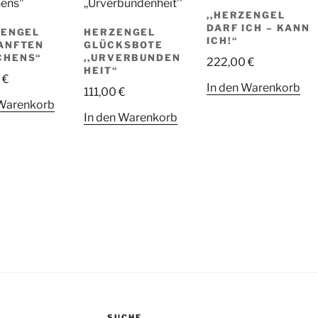
,,HERZENGEL
DARF ICH – KANN
ZENGEL
HERZENGEL
ICH!“
ANFTEN
GLÜCKSBOTE
CHENS“
,,URVERBUNDEN
222,00
€
HEIT“
0
€
In den Warenkorb
111,00
€
 Warenkorb
In den Warenkorb
SUCHE