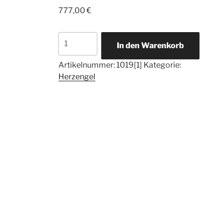
777,00
€
,,Magic
In den Warenkorb
Heartangel
der
Artikelnummer:
1019[1]
Kategorie:
Kommunikation"
Herzengel
Menge