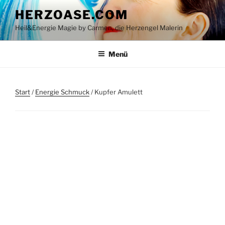
Zum
HERZOASE.COM
Inhalt
Heil&Energie Magie by Carmen, die Herzengel Malerin
springen
Menü
Start
/
Energie Schmuck
/ Kupfer Amulett