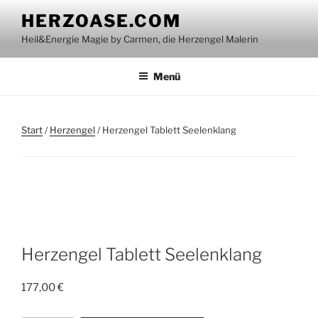
Zum
HERZOASE.COM
Inhalt
Heil&Energie Magie by Carmen, die Herzengel Malerin
springen
Menü
Start
/
Herzengel
/ Herzengel Tablett Seelenklang
Herzengel Tablett Seelenklang
177,00
€