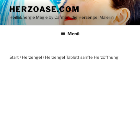
Zum
HERZOASE.COM
Inhalt
Heil&Energie Magie by Carmen, die Herzengel Malerin
springen
Menü
Start
/
Herzengel
/ Herzengel Tablett sanfte Herzöffnung