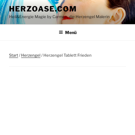
Zum
HERZOASE.COM
Inhalt
Heil&Energie Magie by Carmen, die Herzengel Malerin
springen
Menü
Start
/
Herzengel
/ Herzengel Tablett Frieden