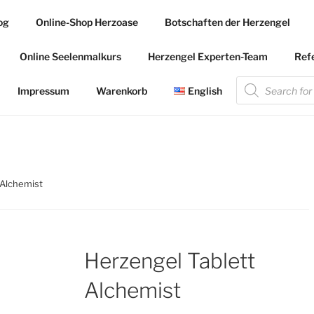
og
Online-Shop Herzoase
Botschaften der Herzengel
.COM
Online Seelenmalkurs
Herzengel Experten-Team
Ref
 die Herzengel Malerin
Products
search
Impressum
Warenkorb
English
 Alchemist
Herzengel Tablett
Alchemist