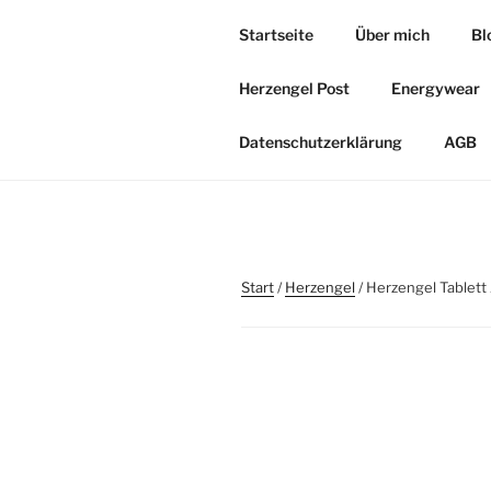
Zum
Startseite
Über mich
Bl
Inhalt
HERZOASE
springen
Herzengel Post
Energywear
Heil&Energie Magie by Carmen,
Datenschutzerklärung
AGB
Start
/
Herzengel
/ Herzengel Tablett