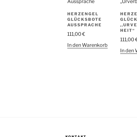
HERZENGEL
HERZ
GLÜCKSBOTE
GLÜC
AUSSPRACHE
,,URV
HEIT“
111,00
€
111,00
In den Warenkorb
In den
KONTAKT