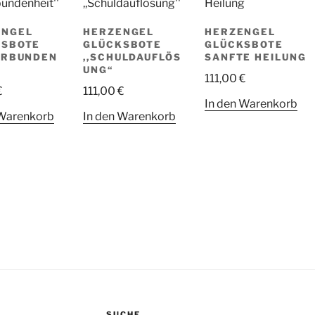
ENGEL
HERZENGEL
HERZENGEL
KSBOTE
GLÜCKSBOTE
GLÜCKSBOTE
ERBUNDEN
,,SCHULDAUFLÖS
SANFTE HEILUNG
UNG“
111,00
€
€
111,00
€
In den Warenkorb
 Warenkorb
In den Warenkorb
SUCHE