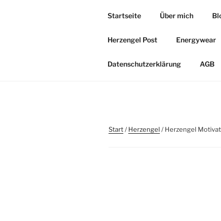
Zum
Startseite
Über mich
Bl
Inhalt
HERZOASE
springen
Herzengel Post
Energywear
Heil&Energie Magie by Carmen,
Datenschutzerklärung
AGB
Start
/
Herzengel
/ Herzengel Motivat