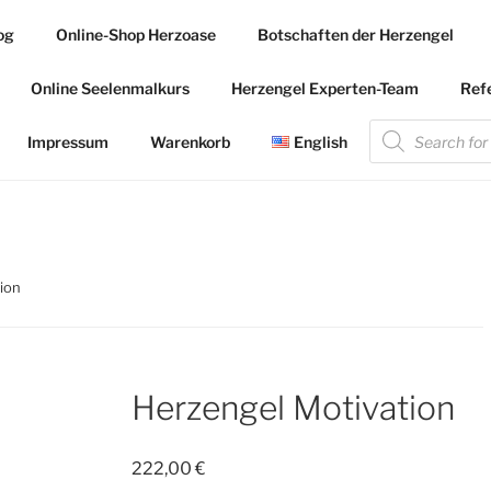
og
Online-Shop Herzoase
Botschaften der Herzengel
.COM
Online Seelenmalkurs
Herzengel Experten-Team
Ref
 die Herzengel Malerin
Products
search
Impressum
Warenkorb
English
ion
Herzengel Motivation
222,00
€