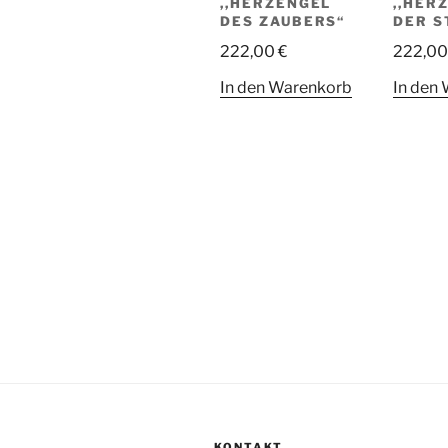
,,HERZENGEL
,,HER
DES ZAUBERS“
DER S
222,00
€
222,0
In den Warenkorb
In den
KONTAKT