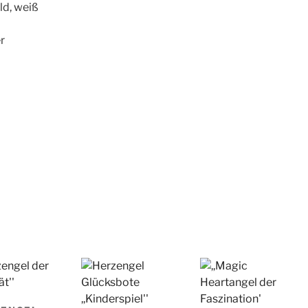
ld, weiß
er