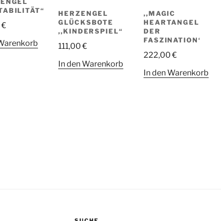
ZENGEL
TABILITÄT“
HERZENGEL
,,MAGIC
GLÜCKSBOTE
HEARTANGEL
0
€
,,KINDERSPIEL“
DER
FASZINATION‘
 Warenkorb
111,00
€
222,00
€
In den Warenkorb
In den Warenkorb
SUCHE