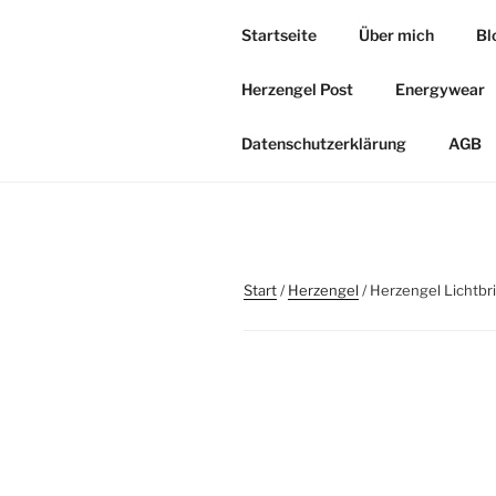
Zum
Startseite
Über mich
Bl
Inhalt
HERZOASE
springen
Herzengel Post
Energywear
Heil&Energie Magie by Carmen,
Datenschutzerklärung
AGB
Start
/
Herzengel
/ Herzengel Lichtbr