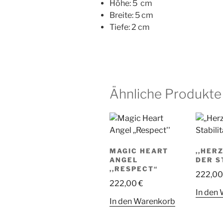
Höhe: 5 cm
Breite: 5 cm
Tiefe: 2 cm
Ähnliche Produkte
MAGIC HEART
,,HER
ANGEL
DER S
,,RESPECT“
222,0
222,00
€
In den
In den Warenkorb