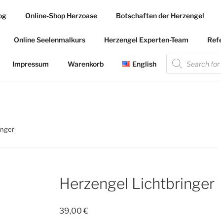
og
Online-Shop Herzoase
Botschaften der Herzengel
.COM
Online Seelenmalkurs
Herzengel Experten-Team
Ref
 die Herzengel Malerin
Products
search
Impressum
Warenkorb
English
inger
Herzengel Lichtbringer
39,00
€