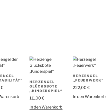
ZENGEL
HERZENGEL
TABILITÄT“
,,FEUERWERK“
HERZENGEL
GLÜCKSBOTE
0
€
222,00
€
,,KINDERSPIEL“
 Warenkorb
In den Warenkorb
111,00
€
In den Warenkorb