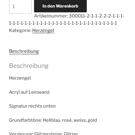
Herzengel
In den Warenkorb
Kraft
Artikelnummer:
300011-2-1-1-2-2-2-1-1-1-
des
1-1-1-1-1-1-1-1-1-1-1-1-1-1-1-1-1-1-1-1-1-1-1-1-1-1-1-1
Segnens
Kategorie:
Herzengel
Menge
Beschreibung
Beschreibung
Herzengel
Acryl auf Leinwand
Signatur rechts unten
Grundfarbtöne: Hellblau, rosé, weiss, gold
Verzierung: Glitzersteine, Glitzer