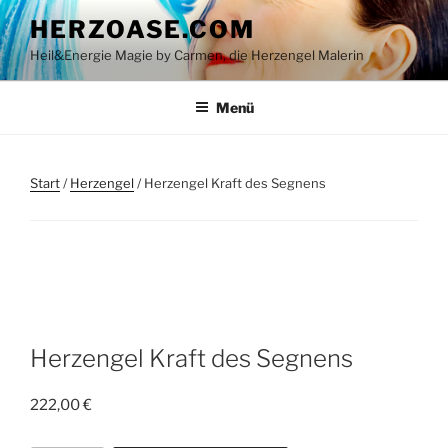
Zum
HERZOASE.COM
Inhalt
Heil&Energie Magie by Carmen, die Herzengel Malerin
springen
Menü
Start
/
Herzengel
/ Herzengel Kraft des Segnens
Herzengel Kraft des Segnens
222,00
€