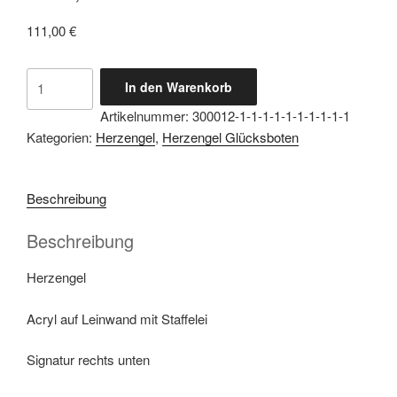
111,00
€
Herzengel
In den Warenkorb
Glücksbote
Artikelnummer:
300012-1-1-1-1-1-1-1-1-1-1
Auflösung
Kategorien:
Herzengel
,
Herzengel Glücksboten
Hass,
Groll
und
Beschreibung
Neid
Menge
Beschreibung
Herzengel
Acryl auf Leinwand mit Staffelei
Signatur rechts unten