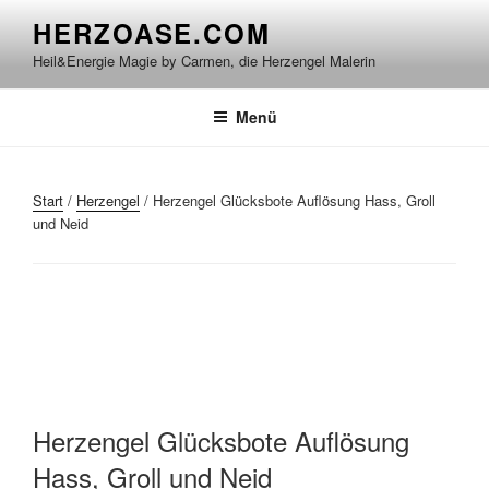
Zum
HERZOASE.COM
Inhalt
Heil&Energie Magie by Carmen, die Herzengel Malerin
springen
Menü
Start
/
Herzengel
/ Herzengel Glücksbote Auflösung Hass, Groll
und Neid
Herzengel Glücksbote Auflösung
Hass, Groll und Neid