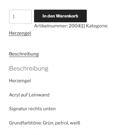
,,Herzengel
In den Warenkorb
der
Artikelnummer:
2004[1]
Kategorie:
gelebten
Herzengel
Ehrlichkeit''
Menge
Beschreibung
Beschreibung
Herzengel
Acryl auf Leinwand
Signatur rechts unten
Grundfarbtöne: Grün, petrol, weiß