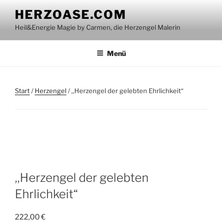
Zum
HERZOASE.COM
Inhalt
Heil&Energie Magie by Carmen, die Herzengel Malerin
springen
Menü
Start
/
Herzengel
/ ,,Herzengel der gelebten Ehrlichkeit“
,,Herzengel der gelebten
Ehrlichkeit“
222,00
€