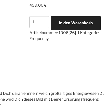
499,00
€
Frequency
In den Warenkorb
Bild
Magie
Artikelnummer:
1006[26]-1
Kategorie:
des
Frequency
Lebens
Menge
rd Dich daran erinnern welch großartiges Energiewesen Du
ene wird Dich dieses Bild mit Deiner Ursprungsfrequenz
n!