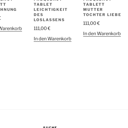
TT
TABLET
TABLETT
EHNUNG
LEICHTIGKEIT
MUTTER
DES
TOCHTER LIEBE
€
LOSLASSENS
111,00
€
 Warenkorb
111,00
€
In den Warenkorb
In den Warenkorb
SUCHE