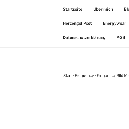
Zum
Startseite
Über mich
Bl
Inhalt
HERZOASE
springen
Herzengel Post
Energywear
Heil&Energie Magie by Carmen,
Datenschutzerklärung
AGB
Start
/
Frequency
/ Frequency Bild M