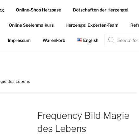
og
Online-Shop Herzoase
Botschaften der Herzengel
.COM
Online Seelenmalkurs
Herzengel Experten-Team
Ref
 die Herzengel Malerin
Products
search
Impressum
Warenkorb
English
agie des Lebens
Frequency Bild Magie
des Lebens