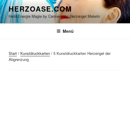
Zum
HERZOASE.COM
Inhalt
Heil&Energie Magie by Carmen, die Herzengel Malerin
springen
Menü
Start
/
Kunstdruckkarten
/ 5 Kunstdruckkarten Herzengel der
Abgrenzung