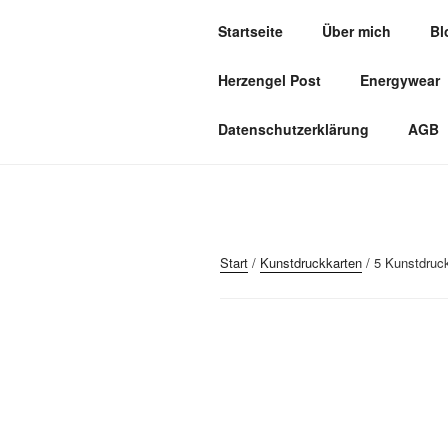
Zum
Startseite
Über mich
Bl
Inhalt
HERZOASE
springen
Herzengel Post
Energywear
Heil&Energie Magie by Carmen,
Datenschutzerklärung
AGB
Start
/
Kunstdruckkarten
/ 5 Kunstdruck