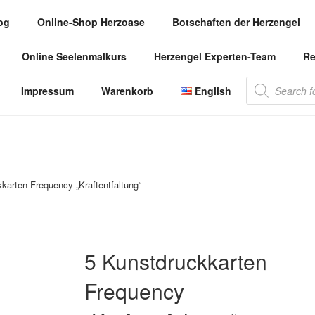
og
Online-Shop Herzoase
Botschaften der Herzengel
.COM
Online Seelenmalkurs
Herzengel Experten-Team
Re
 die Herzengel Malerin
Products
Impressum
Warenkorb
English
search
karten Frequency „Kraftentfaltung“
5 Kunstdruckkarten
Frequency